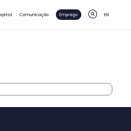
ojetos
Comunicação
Emprego
EN
a
ão & Desenvolvimento
Notícias
ção & Validação
Newsletter
teligentes
m & Pré-Séries