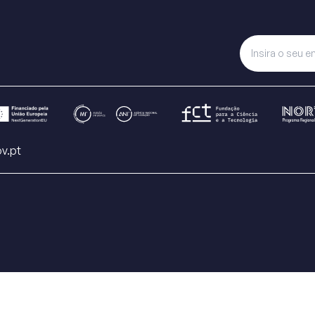
v.pt
s