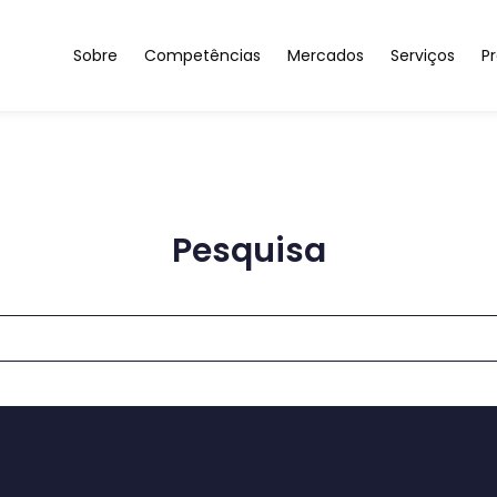
Sobre
Competências
Mercados
Serviços
Pr
Sobre nós
Materiais para uma Indústria Sustentável
Automóvel & Aeronáutic
Investigaç
Igualdade de Género
Compósitos Sustentáveis
Saúde & Bem-Estar
Caracteriza
Resultados
Soluções Nanoestruturadas
Construção & Espaços In
Prototipage
Parceiros/Clientes
Microfabricação & Inteligência Impressa
Energia
Pesquisa
Contactos
Armazenamento & Geração de Energia
Automação & Software