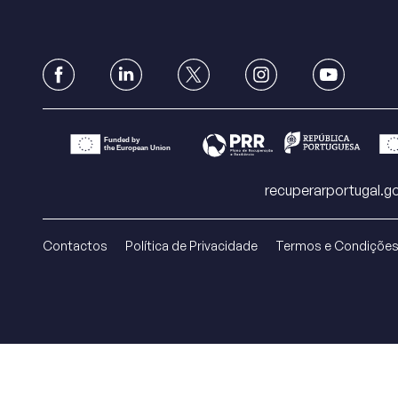
Serviços
Projetos
Comunicação
recuperarportugal.go
Contactos
Política de Privacidade
Termos e Condiçõe
Emprego
EN