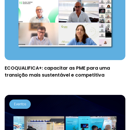
Projetos
Comunicação
Emprego
EN
ECOQUALIFICA+: capacitar as PME para uma
transição mais sustentável e competitiva
Eventos