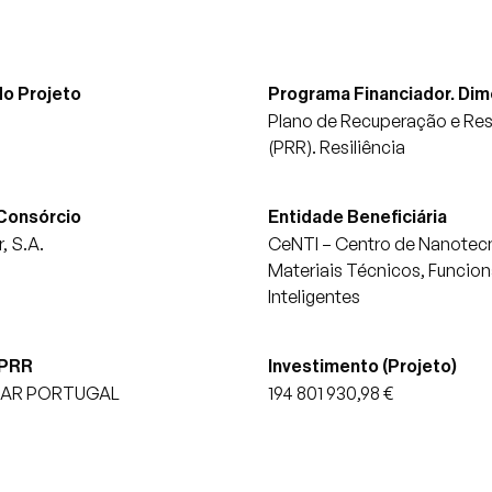
o Projeto
Programa Financiador. Di
Plano de Recuperação e Resi
(PRR). Resiliência
 Consórcio
Entidade Beneficiária
, S.A.
CeNTI – Centro de Nanotecn
Materiais Técnicos, Funcion
Inteligentes
 PRR
Investimento (Projeto)
AR PORTUGAL
194 801 930,98 €