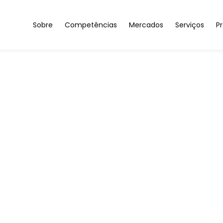
Sobre
Competências
Mercados
Serviços
Pr
Sobre nós
Materiais para uma Indústria Sustentável
Automóvel & Aeronáutic
Investigaç
Igualdade de Género
Compósitos Sustentáveis
Saúde & Bem-Estar
Caracteriza
Resultados
Soluções Nanoestruturadas
Construção & Espaços In
Prototipage
Parceiros/Clientes
Microfabricação & Inteligência Impressa
Energia
Contactos
Armazenamento & Geração de Energia
Automação & Software