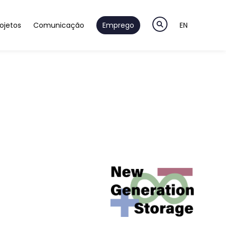
ojetos
Comunicação
Emprego
EN
a
ão & Desenvolvimento
Notícias
ção & Validação
Newsletter
teligentes
m & Pré-Séries