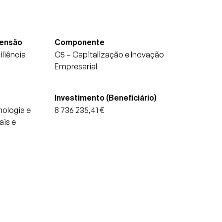
mensão
Componente
liência
C5 – Capitalização e Inovação
Empresarial
Investimento (Beneficiário)
ologia e
8 736 235,41 €
ais e