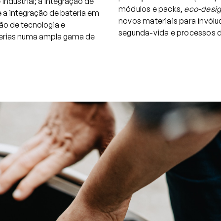
 industrial; a integração de
módulos e packs,
eco-desi
 a integração de bateria em
novos materiais para invólu
ção de tecnologia e
segunda-vida e processos de
terias numa ampla gama de