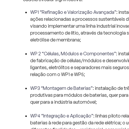
WP1 “Refinação e Valorização Avançada”
: inst
ações relacionadas a processos sustentáveis de
visando implementar uma linha industrial inov
processamento de lítio, através da tecnologia
eletrólise de membrana;
WP 2 “Células, Módulos e Componentes”
: inst
de fabricação de células/módulos e desenvolv
ligantes, eletrólitos e separadores mais seguros
relação com o WP1 e WP5;
WP3 “Montagem de Baterias”
: instalação de t
produtivas para módulos de baterias, quer para
quer para a indústria automóvel;
WP4 “Integração e Aplicação”
: linhas piloto 
baterias à rede para gestão da rede elétrica; o 