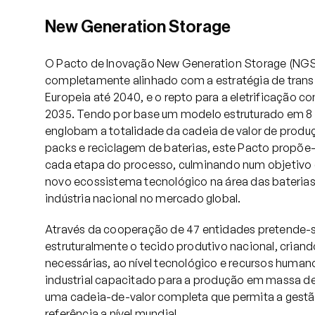
New Generation Storage
Serviços
O Pacto de Inovação New Generation Storage (NGS
completamente alinhado com a estratégia de trans
Projetos
Europeia até 2040, e o repto para a eletrificação 
2035. Tendo por base um modelo estruturado em 8
englobam a totalidade da cadeia de valor de prod
Comunicação
packs e reciclagem de baterias, este Pacto propõe-
cada etapa do processo, culminando num objetivo
novo ecossistema tecnológico na área das baterias 
Emprego
indústria nacional no mercado global.
Através da cooperação de 47 entidades pretende-
estruturalmente o tecido produtivo nacional, crian
EN
necessárias, ao nível tecnológico e recursos huma
industrial capacitado para a produção em massa de
uma cadeia-de-valor completa que permita a gestã
referência a nível mundial.