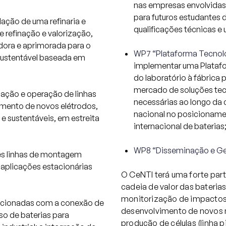
nas empresas envolvida
para futuros estudantes
alação de uma refinaria e
qualificações técnicas e 
 refinação e valorização,
adora e aprimorada para o
WP7 “Plataforma Tecnol
 sustentável baseada em
implementar uma Platafo
do laboratório à fábrica
mercado de soluções tec
alação e operação de linhas
necessárias ao longo da 
imento de novos elétrodos,
nacional no posicioname
 e sustentáveis, em estreita
internacional de baterias
WP8 “Disseminação e G
rês linhas de montagem
 aplicações estacionárias
O CeNTI terá uma forte pa
cadeia de valor das bateri
monitorização de impactos 
relacionadas com a conexão de
desenvolvimento de novos m
uso de baterias para
produção de células (linha 