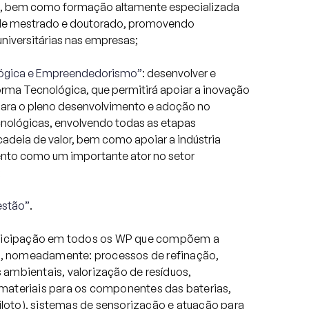
s, bem como formação altamente especializada
 de mestrado e doutorado, promovendo
universitárias nas empresas;
ógica e Empreendedorismo”
: desenvolver e
rma Tecnológica, que permitirá apoiar a inovação
 para o pleno desenvolvimento e adoção no
nológicas, envolvendo todas as etapas
cadeia de valor, bem como apoiar a indústria
nto como um importante ator no setor
;
estão”
.
rticipação em todos os WP que compõem a
as, nomeadamente: processos de refinação,
ambientais, valorização de resíduos,
ateriais para os componentes das baterias,
piloto), sistemas de sensorização e atuação para