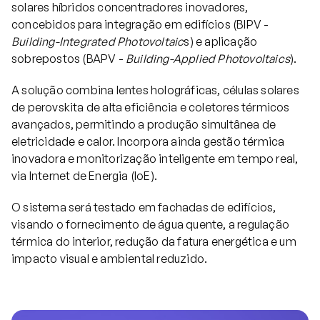
solares híbridos concentradores inovadores,
concebidos para integração em edifícios (BIPV -
Projetos
Building-Integrated Photovoltaic
s) e aplicação
sobrepostos (BAPV -
Building-Applied Photovoltaics
).
Comunicação
A solução combina lentes holográficas, células solares
de perovskita de alta eficiência e coletores térmicos
avançados, permitindo a produção simultânea de
Emprego
eletricidade e calor. Incorpora ainda gestão térmica
inovadora e monitorização inteligente em tempo real,
via Internet de Energia (IoE).
EN
O sistema será testado em fachadas de edifícios,
visando o fornecimento de água quente, a regulação
térmica do interior, redução da fatura energética e um
impacto visual e ambiental reduzido.